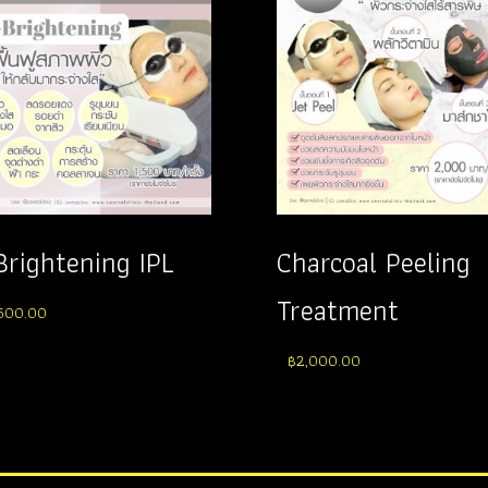
Brightening IPL
Charcoal Peeling
Treatment
,500.00
฿
2,000.00