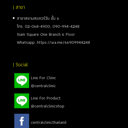
| สาขา
สาขาสยามสแควร์วัน ชั้น 6
โทร.
02-068-4900
,
090-994-4248
Siam Square One Branch 6 Floor
Whatsapp:
https://wa.me/66909944248
| Social
Line For Clinic
@centralclinic
Line For Product
@centralclinicshop
centralclinicthailand